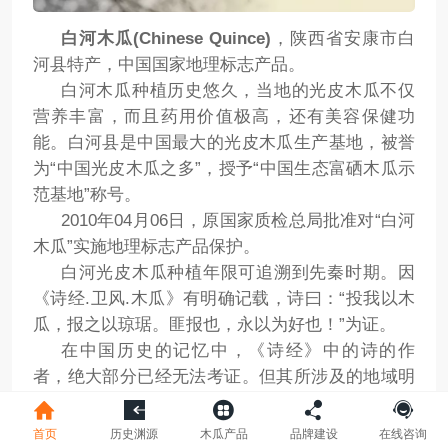
白河木瓜(Chinese Quince)
，陕西省安康市白
河县特产，中国国家地理标志产品。
白河木瓜种植历史悠久，当地的光皮木瓜不仅
营养丰富，而且药用价值极高，还有美容保健功
能。白河县是中国最大的光皮木瓜生产基地，被誉
为“中国光皮木瓜之多”，授予“中国生态富硒木瓜示
范基地”称号。
2010年04月06日，原国家质检总局批准对“白河
木瓜”实施地理标志产品保护。
白河光皮木瓜种植年限可追溯到先秦时期。因
《诗经.卫风.木瓜》有明确记载，诗曰：“投我以木
瓜，报之以琼琚。匪报也，永以为好也！”为证。
在中国历史的记忆中，《诗经》中的诗的作
者，绝大部分已经无法考证。但其所涉及的地域明
确指的是秦岭山脉周边区域，其中就包含汉江流
域，白河便镶嵌于秦岭以南沧浪之泮的汉江流域。
首页
历史渊源
木瓜产品
品牌建设
在线咨询